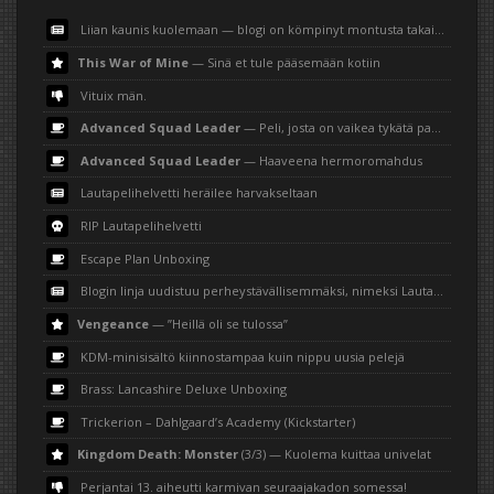
Liian kaunis kuolemaan — blogi on kömpinyt montusta takaisin
This War of Mine
— Sinä et tule pääsemään kotiin
Vituix män.
Advanced Squad Leader
— Peli, josta on vaikea tykätä paperilla
Advanced Squad Leader
— Haaveena hermoromahdus
Lautapelihelvetti heräilee harvakseltaan
RIP Lautapelihelvetti
Escape Plan Unboxing
Blogin linja uudistuu perheystävällisemmäksi, nimeksi Lautapelihemmetti
Vengeance
— ”Heillä oli se tulossa”
KDM-minisisältö kiinnostampaa kuin nippu uusia pelejä
Brass: Lancashire Deluxe Unboxing
Trickerion – Dahlgaard’s Academy (Kickstarter)
Kingdom Death: Monster
(3/3) — Kuolema kuittaa univelat
Perjantai 13. aiheutti karmivan seuraajakadon somessa!