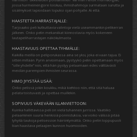
jossa hurmeinen gore loiskuu, ihmishahmoja surmataan surutta ja
sisälmykset lapioidaan lopuksi ojan pohjalle. Ai että.
HAASTETTA HARRASTAJALLE:
Tarjoaako peli kutkuttavia valintoja vielä useammankin pelikerran
jälkeen. Onko pelin mekaniikat kiinnostavia myös kokeneen
lautapeliharrastajan näkökulmasta.
HAASTAVUUS OPETTAA TYHMÄLLE:
Kaikilla meillä on peliporukassa aina se yksi, joka ei vaan tajua. Ei
sitten millään. Pyrin arvioimaan, pystyykö pelin opettamaan myös
”sille yhdelle” niin, että hän pystyy pelaamaan edes välttävästi
meidän parempien ihmisten seurassa.
HIMO JYYSTÄÄ LISÄÄ:
Onko pelissä jokin koukku, mikä kiehtoo niin, että sitä haluaa
pelata toistuvasti ja opettaa muillekin.
SOPIVUUS VÄKEVÄÄN ILLANVIETTOON:
Kuinka hallittavissa peli on vielä tuhannen jurrissa. Vaatiiko
pelaaminen suuria henkisiä ponnistuksia, vai voiko välissä pitää
lyhyitä taukoja pelisession häiriintymättä. Onko pelin loppupuoli
liian haastava pelaajien kunnon huomioiden.