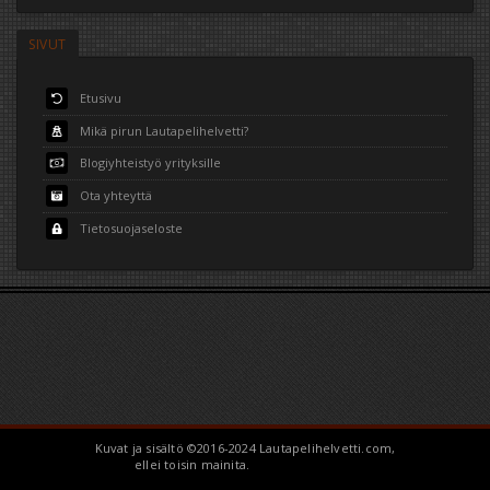
SIVUT
Etusivu
Mikä pirun Lautapelihelvetti?
Blogiyhteistyö yrityksille
Ota yhteyttä
Tietosuojaseloste
Kuvat ja sisältö ©2016-2024 Lautapelihelvetti.com,
ellei toisin mainita.
BoardGameHell.com