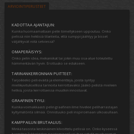
ARVIOINTIPERUSTEET
KADOTTAA AJANTAJUN:
Kuinka huomaamattaan pelin tiimellykseen uppoutuu. Onko
pelissä niin hektisiä tilanteita, että sumppi jäähtyy ja bisset
väljähtyvät niitä setviessä?
OMAPERÄISYYS:
Onko pelin idea, mekaniikat tai jokin muu osa-alue toteutettu
hämmentävän hyvin. Erottuuko se edukseen.
TARINANKERRONNAN PUITTEET:
Tarjoileeko peli eväitä ja elementtejä, joista syntyy
mielikuvituksellisia tarinoita kerrottavaksi. Jääkö pelistä mieleen
hetkiä, joista kerrottaessa muutkin innostuvat.
GRAAFINEN TYYLI:
Kuinka voimakkaasti pelin graafinen ilme hivelee peliharrastajan
kyltymätöntä silmää. Onnistuuko peli inspiroimaan ulkoasullaan.
KAMPPAILUN BRUTAALIUS:
Minkä tasoista keskinäinen kilvoittelu pelissä on. Onko kyseessä
harmiton ”ukkeleiden poistaminen” vai ihan rehdit murhaorgiat,