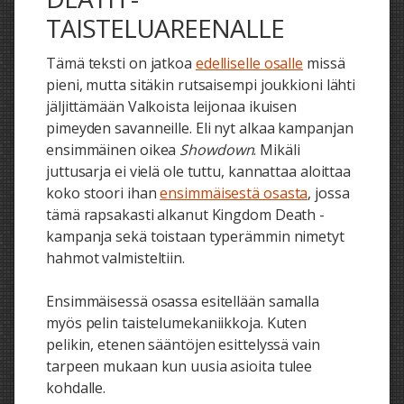
TAISTELUAREENALLE
Tämä teksti on jatkoa
edelliselle osalle
missä
pieni, mutta sitäkin rutsaisempi joukkioni lähti
jäljittämään Valkoista leijonaa ikuisen
pimeyden savanneille. Eli nyt alkaa kampanjan
ensimmäinen oikea
Showdown
. Mikäli
juttusarja ei vielä ole tuttu, kannattaa aloittaa
koko stoori ihan
ensimmäisestä osasta
, jossa
tämä rapsakasti alkanut Kingdom Death -
kampanja sekä toistaan typerämmin nimetyt
hahmot valmisteltiin.
Ensimmäisessä osassa esitellään samalla
myös pelin taistelumekaniikkoja. Kuten
pelikin, etenen sääntöjen esittelyssä vain
tarpeen mukaan kun uusia asioita tulee
kohdalle.