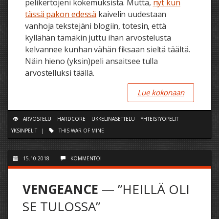
pelikertojeni kokemuksista. Mutta,
nyt kun
tässä pakon edessä
kaivelin uudestaan
vanhoja tekstejäni blogiin, totesin, että
kyllähän tämäkin juttu ihan arvostelusta
kelvannee kunhan vähän fiksaan sieltä täältä.
Näin hieno (yksin)peli ansaitsee tulla
arvostelluksi täällä.
Lue kokonaan
ARVOSTELU
HARDCORE
UKKELINASETTELU
YHTEISTYÖPELIT
YKSINPELIT
|
THIS WAR OF MINE
15.10.2018
KOMMENTOI
VENGEANCE
— ”HEILLÄ OLI
SE TULOSSA”