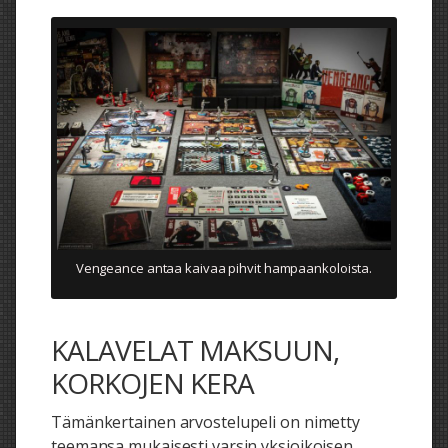
Vengeance antaa kaivaa pihvit hampaankoloista.
KALAVELAT MAKSUUN,
KORKOJEN KERA
Tämänkertainen arvostelupeli on nimetty
teemansa mukaisesti varsin yksioikoisen