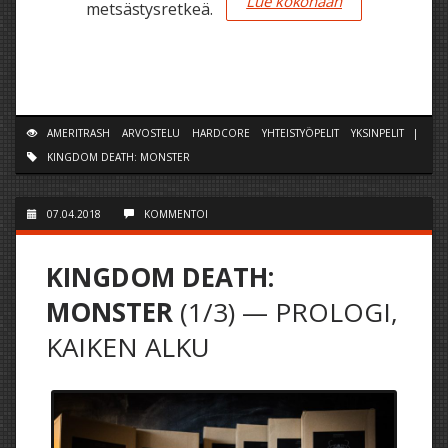
Lue kokonaan
metsästysretkeä.
AMERITRASH
ARVOSTELU
HARDCORE
YHTEISTYÖPELIT
YKSINPELIT
|
KINGDOM DEATH: MONSTER
07.04.2018
KOMMENTOI
KINGDOM DEATH:
MONSTER
(1/3) — PROLOGI,
KAIKEN ALKU