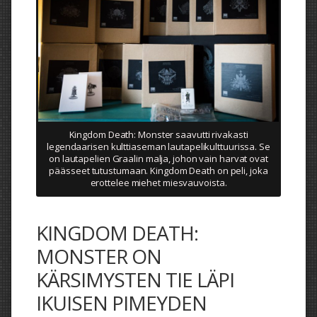
Kingdom Death: Monster saavutti rivakasti
legendaarisen kulttiaseman lautapelikulttuurissa. Se
on lautapelien Graalin malja, johon vain harvat ovat
päässeet tutustumaan. Kingdom Death on peli, joka
erottelee miehet miesvauvoista.
KINGDOM DEATH:
MONSTER ON
KÄRSIMYSTEN TIE LÄPI
IKUISEN PIMEYDEN