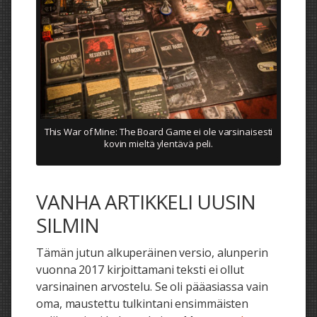
This War of Mine: The Board Game ei ole varsinaisesti
kovin mieltä ylentävä peli.
VANHA ARTIKKELI UUSIN
SILMIN
Tämän jutun alkuperäinen versio, alunperin
vuonna 2017 kirjoittamani teksti ei ollut
varsinainen arvostelu. Se oli pääasiassa vain
oma, maustettu tulkintani ensimmäisten