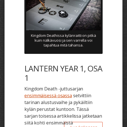
Kingdom Deathissa kylänraitti on pitkä
kuin nälkävuosi ja sen varrella voi
tapahtua mitä tahansa.
LANTERN YEAR 1, OSA
1
Kingdom Death -juttusarjan
ensimmäisessä osassa
setvittiin
tarinan alustusvaihe ja pykäiltiin
kylän perustat kuntoon. Tässä
sarjan toisessa artikkelissa jatketaan
siitä kohti ensimmäistä