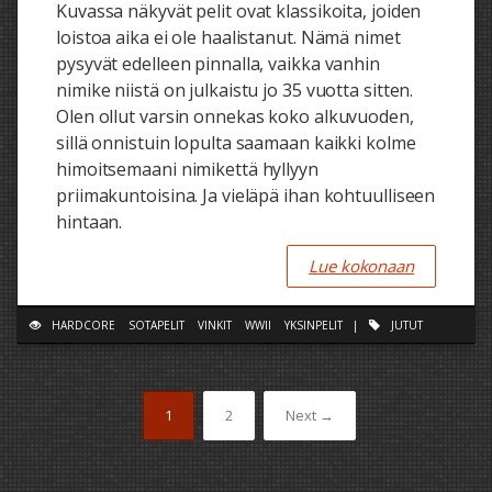
Kuvassa näkyvät pelit ovat klassikoita, joiden
loistoa aika ei ole haalistanut. Nämä nimet
pysyvät edelleen pinnalla, vaikka vanhin
nimike niistä on julkaistu jo 35 vuotta sitten.
Olen ollut varsin onnekas koko alkuvuoden,
sillä onnistuin lopulta saamaan kaikki kolme
himoitsemaani nimikettä hyllyyn
priimakuntoisina. Ja vieläpä ihan kohtuulliseen
hintaan.
Lue kokonaan
HARDCORE
SOTAPELIT
VINKIT
WWII
YKSINPELIT
|
JUTUT
1
2
Next →