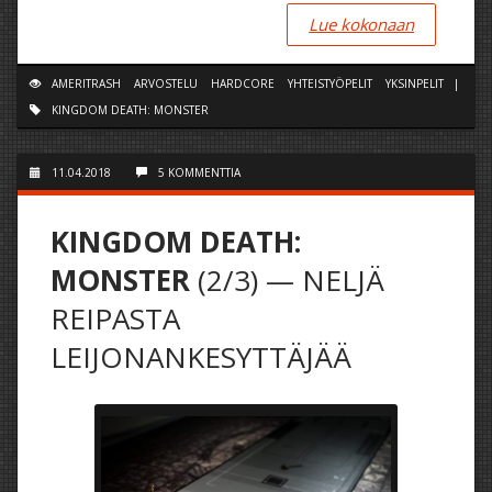
Lue kokonaan
AMERITRASH
ARVOSTELU
HARDCORE
YHTEISTYÖPELIT
YKSINPELIT
|
KINGDOM DEATH: MONSTER
11.04.2018
5 KOMMENTTIA
KINGDOM DEATH:
MONSTER
(2/3) — NELJÄ
REIPASTA
LEIJONANKESYTTÄJÄÄ