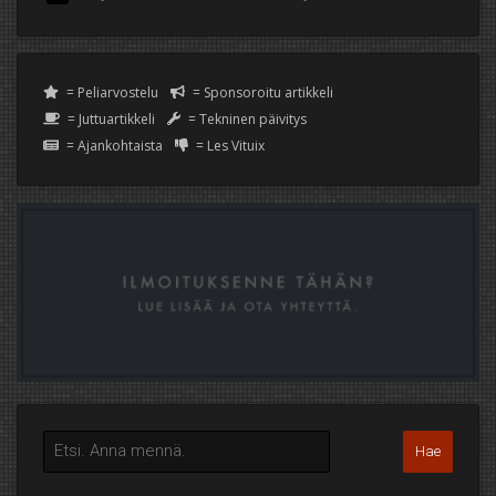
= Peliarvostelu
= Sponsoroitu artikkeli
= Juttuartikkeli
= Tekninen päivitys
= Ajankohtaista
= Les Vituix