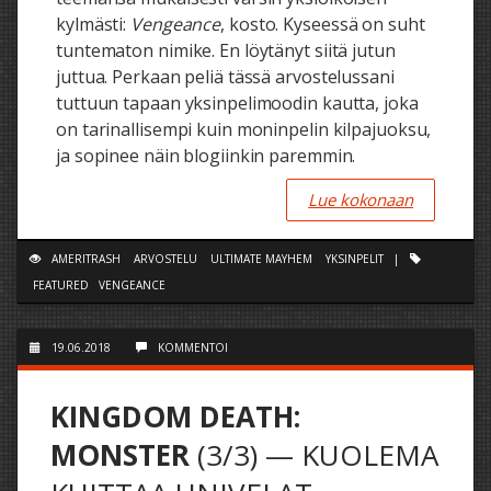
kylmästi:
Vengeance
, kosto. Kyseessä on suht
tuntematon nimike. En löytänyt siitä jutun
juttua. Perkaan peliä tässä arvostelussani
tuttuun tapaan yksinpelimoodin kautta, joka
on tarinallisempi kuin moninpelin kilpajuoksu,
ja sopinee näin blogiinkin paremmin.
Lue kokonaan
AMERITRASH
ARVOSTELU
ULTIMATE MAYHEM
YKSINPELIT
|
FEATURED
VENGEANCE
19.06.2018
KOMMENTOI
KINGDOM DEATH:
MONSTER
(3/3) — KUOLEMA