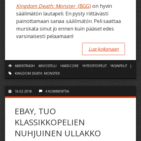
Kingdom Death: Monster
(BGG)
on hyvin
säälimätön lautapeli. En pysty riittävästi
painottamaan sanaa
säälimätön
. Peli saattaa
murskata sinut jo ennen kuin pääset edes
varsinaisesti pelaamaan!
Lue kokonaan
AMERITRASH
ARVOSTELU
HARDCORE
YHTEISTYÖPELIT
YKSINPELIT
|
KINGDOM DEATH: MONSTER
16.02.2018
4 KOMMENTTIA
EBAY, TUO
KLASSIKKOPELIEN
NUHJUINEN ULLAKKO