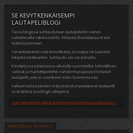
SE KEVYTKENKÄISEMPI
LAUTAPELIBLOGI
Tässä blogissa suhtaudutaan lautapeleihin varsin
vaihtelevalla vakavuudella. Viiltävää tilastodataa et tule
täältä löytämään.
Sanankäänteet ovat lennokkaita, ja ovatpa ne saaneet
lukijoita totaltaankin. Suhtaudu siis varauksella.
Käsittelyssä pääasiassa aikuisille suunnitellut, helvetillisen
vaikeat ja markettipeleihin nähden hunajaisen hintaiset
lautapelit, joita ei useinkaan edes Suomesta saa.
Valtavirrasta poiketen erityisesti yksinpelattavat lautapelit
ovat tärkeä osa blogin aihepiiriä.
Lue helvetillisen pitkät esittelyjorinat kokonaisuudessaan >
VIIMEISIMMÄT ARTIKKELIT