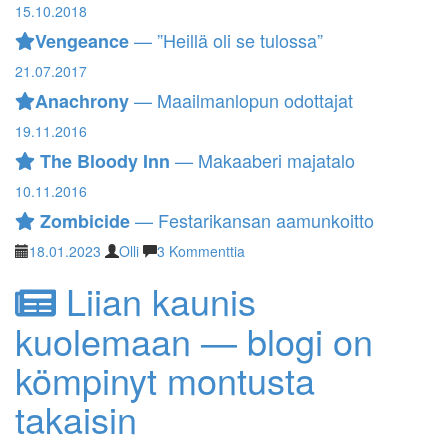
15.10.2018
— ”Heillä oli se tulossa”
Vengeance
21.07.2017
— Maailmanlopun odottajat
Anachrony
19.11.2016
— Makaaberi majatalo
The Bloody Inn
10.11.2016
— Festarikansan aamunkoitto
Zombicide
18.01.2023
Olli
3 Kommenttia
Liian kaunis
kuolemaan — blogi on
kömpinyt montusta
takaisin