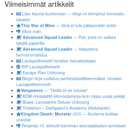
Viimeisimmät artikkelit
Liian kaunis kuolemaan — blogi on kömpinyt montusta
takaisin
This War of Mine
— Sinä et tule pääsemään kotiin
Vituix män.
Advanced Squad Leader
— Peli, josta on vaikea
tykätä paperilla
Advanced Squad Leader
— Haaveena
hermoromahdus
Lautapelihelvetti heräilee harvakseltaan
RIP Lautapelihelvetti
Escape Plan Unboxing
Blogin linja uudistuu perheystävällisemmäksi, nimeksi
Lautapelihemmetti
Vengeance
— ”Heillä oli se tulossa”
KDM-minisisältö kiinnostampaa kuin nippu uusia pelejä
Brass: Lancashire Deluxe Unboxing
Trickerion – Dahlgaard’s Academy (Kickstarter)
Kingdom Death: Monster
(3/3) — Kuolema kuittaa
univelat
Perjantai 13. aiheutti karmivan seuraajakadon somessa!