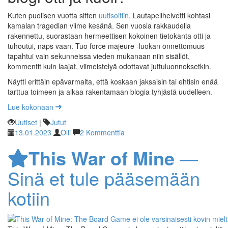
Kuten puolisen vuotta sitten
uutisoitiin
, Lautapelihelvetti kohtasi
kamalan tragedian viime kesänä. Sen vuosia rakkaudella
rakennettu, suorastaan hermeettisen kokoinen tietokanta otti ja
tuhoutui, naps vaan. Tuo force majeure -luokan onnettomuus
tapahtui vain sekunneissa vieden mukanaan niin sisällöt,
kommentit kuin laajat, viimeistelyä odottavat juttuluonnoksetkin.
Näytti erittäin epävarmalta, että koskaan jaksaisin tai ehtisin enää
tarttua toimeen ja alkaa rakentamaan blogia tyhjästä uudelleen.
Lue kokonaan
Uutiset
|
Jutut
13.01.2023
Olli
2 Kommenttia
This War of Mine
—
Sinä et tule pääsemään
kotiin