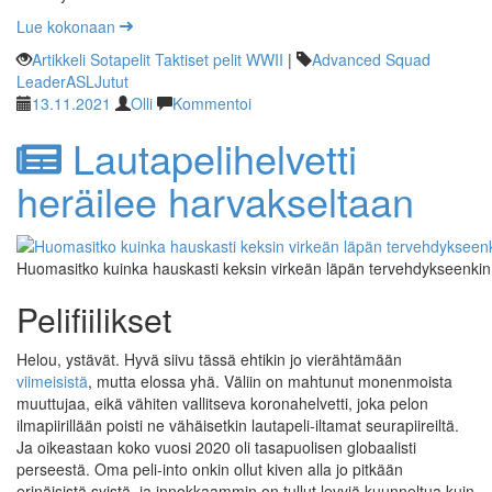
Lue kokonaan
Artikkeli
Sotapelit
Taktiset pelit
WWII
|
Advanced Squad
Leader
ASL
Jutut
13.11.2021
Olli
Kommentoi
Lautapelihelvetti
heräilee harvakseltaan
Huomasitko kuinka hauskasti keksin virkeän läpän tervehdykseenkin!
Pelifiilikset
Helou, ystävät. Hyvä siivu tässä ehtikin jo vierähtämään
viimeisistä
, mutta elossa yhä. Väliin on mahtunut monenmoista
muuttujaa, eikä vähiten vallitseva koronahelvetti, joka pelon
ilmapiirillään poisti ne vähäisetkin lautapeli-iltamat seurapiireiltä.
Ja oikeastaan koko vuosi 2020 oli tasapuolisen globaalisti
perseestä. Oma peli-into onkin ollut kiven alla jo pitkään
erinäisistä syistä, ja innokkaammin on tullut levyjä kuunneltua kuin