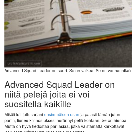
Advanced Squad Leader on suuri. Se on vaikea. Se on vanhanaikaine
Advanced Squad Leader on
niitä pelejä joita ei voi
suositella kaikille
Mikäli luit juttusarjani
ensimmäisen osan
ja palasit tämän jutun
pariin, lienee kiinnostuksesi herännyt peliä kohtaan. Se on hienoa.
Mutta on hyvä tiedostaa pari asiaa, jotka väistämättä karkottavat
ison osan nykypäivän pussihousupelaajista.