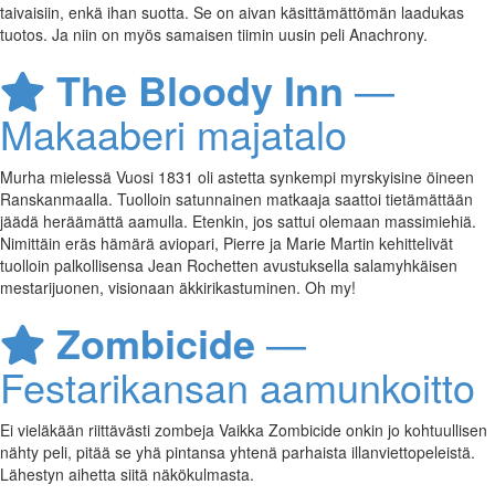
taivaisiin, enkä ihan suotta. Se on aivan käsittämättömän laadukas
tuotos. Ja niin on myös samaisen tiimin uusin peli Anachrony.
The Bloody Inn
—
Makaaberi majatalo
Murha mielessä Vuosi 1831 oli astetta synkempi myrskyisine öineen
Ranskanmaalla. Tuolloin satunnainen matkaaja saattoi tietämättään
jäädä heräämättä aamulla. Etenkin, jos sattui olemaan massimiehiä.
Nimittäin eräs hämärä aviopari, Pierre ja Marie Martin kehittelivät
tuolloin palkollisensa Jean Rochetten avustuksella salamyhkäisen
mestarijuonen, visionaan äkkirikastuminen. Oh my!
Zombicide
—
Festarikansan aamunkoitto
Ei vieläkään riittävästi zombeja Vaikka Zombicide onkin jo kohtuullisen
nähty peli, pitää se yhä pintansa yhtenä parhaista illanviettopeleistä.
Lähestyn aihetta siitä näkökulmasta.