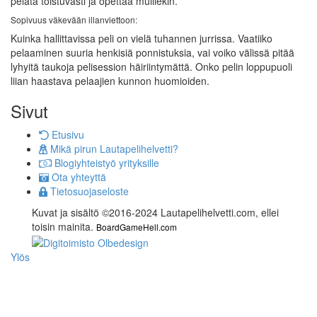
pelata toistuvasti ja opettaa muillekin.
Sopivuus väkevään illanviettoon:
Kuinka hallittavissa peli on vielä tuhannen jurrissa. Vaatiiko
pelaaminen suuria henkisiä ponnistuksia, vai voiko välissä pitää
lyhyitä taukoja pelisession häiriintymättä. Onko pelin loppupuoli
liian haastava pelaajien kunnon huomioiden.
Sivut
Etusivu
Mikä pirun Lautapelihelvetti?
Blogiyhteistyö yrityksille
Ota yhteyttä
Tietosuojaseloste
Kuvat ja sisältö ©2016-2024 Lautapelihelvetti.com, ellei
toisin mainita.
BoardGameHell.com
Ylös