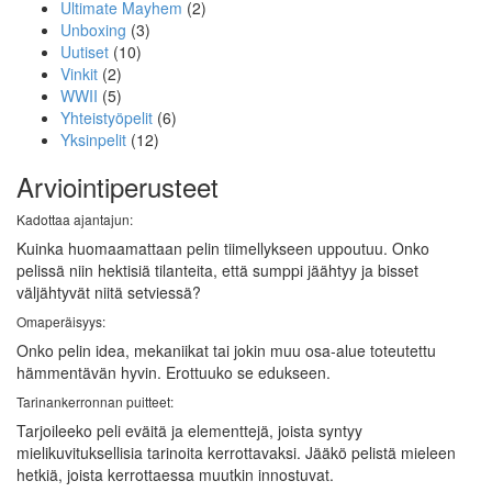
Ultimate Mayhem
(2)
Unboxing
(3)
Uutiset
(10)
Vinkit
(2)
WWII
(5)
Yhteistyöpelit
(6)
Yksinpelit
(12)
Arviointiperusteet
Kadottaa ajantajun:
Kuinka huomaamattaan pelin tiimellykseen uppoutuu. Onko
pelissä niin hektisiä tilanteita, että sumppi jäähtyy ja bisset
väljähtyvät niitä setviessä?
Omaperäisyys:
Onko pelin idea, mekaniikat tai jokin muu osa-alue toteutettu
hämmentävän hyvin. Erottuuko se edukseen.
Tarinankerronnan puitteet:
Tarjoileeko peli eväitä ja elementtejä, joista syntyy
mielikuvituksellisia tarinoita kerrottavaksi. Jääkö pelistä mieleen
hetkiä, joista kerrottaessa muutkin innostuvat.