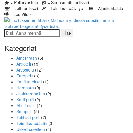
= Peliarvostelu
= Sponsoroitu artikkeli
= Juttuartikkeli
= Tekninen päivitys
= Ajankohtaista
= Les Vituix
Kategoriat
Ameritrash
(5)
Artikkeli
(13)
Arvostelu
(12)
Europelit
(3)
Fanituotokset
(1)
Hardcore
(9)
Joukkorahoitus
(2)
Korttipelit
(2)
Moninpelit
(2)
Sotapelit
(5)
Taktiset pelit
(7)
Tein-itse-säästin
(3)
Ukkelinasettelu
(4)