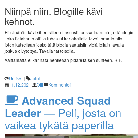
Niinpä niin. Blogille kävi
kehnot.
Eli siinähän kävi sitten silleen hassusti tuossa taannoin, että blogin
koko tietokanta otti ja tuhoutui kertaheitolla tavoittamattomiin,
joten katsellaan josko tätä blogia saataisiin vielä jollain tavalla
joskus elvytettyä. Tavalla tai toisella.
Välttämättä ei kannata henkeään pidätellä sen suhteen. RIP.
Uutiset
|
Jutut
11.12.2021
Olli
Kommentoi
Advanced Squad
Leader
— Peli, josta on
vaikea tykätä paperilla