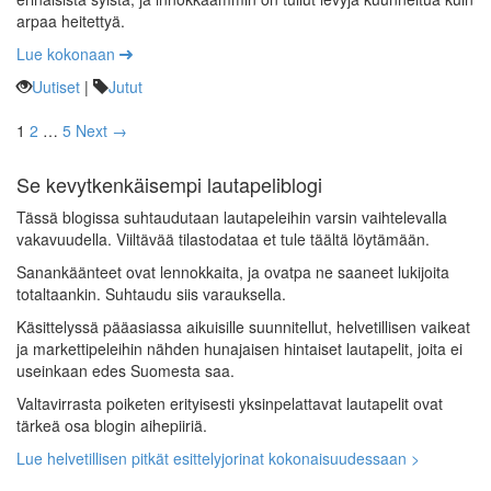
arpaa heitettyä.
Lue kokonaan
Uutiset
|
Jutut
1
2
…
5
Next →
Se kevytkenkäisempi lautapeliblogi
Tässä blogissa suhtaudutaan lautapeleihin varsin vaihtelevalla
vakavuudella. Viiltävää tilastodataa et tule täältä löytämään.
Sanankäänteet ovat lennokkaita, ja ovatpa ne saaneet lukijoita
totaltaankin. Suhtaudu siis varauksella.
Käsittelyssä pääasiassa aikuisille suunnitellut, helvetillisen vaikeat
ja markettipeleihin nähden hunajaisen hintaiset lautapelit, joita ei
useinkaan edes Suomesta saa.
Valtavirrasta poiketen erityisesti yksinpelattavat lautapelit ovat
tärkeä osa blogin aihepiiriä.
Lue helvetillisen pitkät esittelyjorinat kokonaisuudessaan >