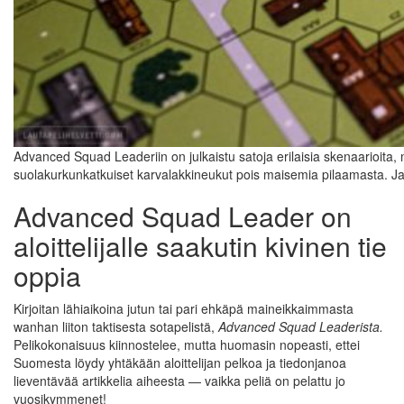
Advanced Squad Leaderiin on julkaistu satoja erilaisia skenaarioita,
suolakurkunkatkuiset karvalakkineukut pois maisemia pilaamasta. J
Advanced Squad Leader on
aloittelijalle saakutin kivinen tie
oppia
Kirjoitan lähiaikoina jutun tai pari ehkäpä maineikkaimmasta
wanhan liiton taktisesta sotapelistä,
Advanced Squad Leaderista.
Pelikokonaisuus kiinnostelee, mutta huomasin nopeasti, ettei
Suomesta löydy yhtäkään aloittelijan pelkoa ja tiedonjanoa
lieventävää artikkelia aiheesta — vaikka peliä on pelattu jo
vuosikymmenet!