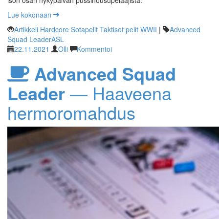
Lue kokonaan
Artikkeli
Hardcore
Sotapelit
Taktiset pelit
WWII
|
Advanced
Squad Leader
ASL
22.11.2021
Olli
Kommentoi
Advanced Squad
Leader
— Haaveena
hermoromahdus