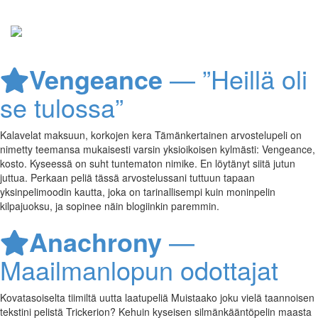
Vengeance
— ”Heillä oli
se tulossa”
Kalavelat maksuun, korkojen kera Tämänkertainen arvostelupeli on
nimetty teemansa mukaisesti varsin yksioikoisen kylmästi: Vengeance,
kosto. Kyseessä on suht tuntematon nimike. En löytänyt siitä jutun
juttua. Perkaan peliä tässä arvostelussani tuttuun tapaan
yksinpelimoodin kautta, joka on tarinallisempi kuin moninpelin
kilpajuoksu, ja sopinee näin blogiinkin paremmin.
Anachrony
—
Maailmanlopun odottajat
Kovatasoiselta tiimiltä uutta laatupeliä Muistaako joku vielä taannoisen
tekstini pelistä Trickerion? Kehuin kyseisen silmänkääntöpelin maasta