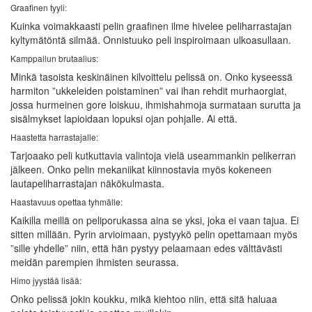
Graafinen tyyli:
Kuinka voimakkaasti pelin graafinen ilme hivelee peliharrastajan
kyltymätöntä silmää. Onnistuuko peli inspiroimaan ulkoasullaan.
Kamppailun brutaalius:
Minkä tasoista keskinäinen kilvoittelu pelissä on. Onko kyseessä
harmiton ”ukkeleiden poistaminen” vai ihan rehdit murhaorgiat,
jossa hurmeinen gore loiskuu, ihmishahmoja surmataan surutta ja
sisälmykset lapioidaan lopuksi ojan pohjalle. Ai että.
Haastetta harrastajalle:
Tarjoaako peli kutkuttavia valintoja vielä useammankin pelikerran
jälkeen. Onko pelin mekaniikat kiinnostavia myös kokeneen
lautapeliharrastajan näkökulmasta.
Haastavuus opettaa tyhmälle:
Kaikilla meillä on peliporukassa aina se yksi, joka ei vaan tajua. Ei
sitten millään. Pyrin arvioimaan, pystyykö pelin opettamaan myös
”sille yhdelle” niin, että hän pystyy pelaamaan edes välttävästi
meidän parempien ihmisten seurassa.
Himo jyystää lisää:
Onko pelissä jokin koukku, mikä kiehtoo niin, että sitä haluaa