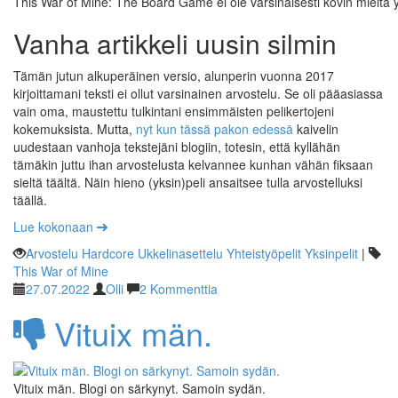
This War of Mine: The Board Game ei ole varsinaisesti kovin mieltä y
Vanha artikkeli uusin silmin
Tämän jutun alkuperäinen versio, alunperin vuonna 2017
kirjoittamani teksti ei ollut varsinainen arvostelu. Se oli pääasiassa
vain oma, maustettu tulkintani ensimmäisten pelikertojeni
kokemuksista. Mutta,
nyt kun tässä pakon edessä
kaivelin
uudestaan vanhoja tekstejäni blogiin, totesin, että kyllähän
tämäkin juttu ihan arvostelusta kelvannee kunhan vähän fiksaan
sieltä täältä. Näin hieno (yksin)peli ansaitsee tulla arvostelluksi
täällä.
Lue kokonaan
Arvostelu
Hardcore
Ukkelinasettelu
Yhteistyöpelit
Yksinpelit
|
This War of Mine
27.07.2022
Olli
2 Kommenttia
Vituix män.
Vituix män. Blogi on särkynyt. Samoin sydän.