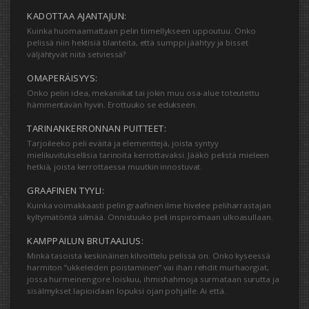
KADOTTAA AJANTAJUN:
Kuinka huomaamattaan pelin tiimellykseen uppoutuu. Onko
pelissä niin hektisiä tilanteita, että sumppi jäähtyy ja bisset
väljähtyvät niitä setviessä?
OMAPERÄISYYS:
Onko pelin idea, mekaniikat tai jokin muu osa-alue toteutettu
hämmentävän hyvin. Erottuuko se edukseen.
TARINANKERRONNAN PUITTEET:
Tarjoileeko peli eväitä ja elementtejä, joista syntyy
mielikuvituksellisia tarinoita kerrottavaksi. Jääkö pelistä mieleen
hetkiä, joista kerrottaessa muutkin innostuvat.
GRAAFINEN TYYLI:
Kuinka voimakkaasti pelin graafinen ilme hivelee peliharrastajan
kyltymätöntä silmää. Onnistuuko peli inspiroimaan ulkoasullaan.
KAMPPAILUN BRUTAALIUS:
Minkä tasoista keskinäinen kilvoittelu pelissä on. Onko kyseessä
harmiton ”ukkeleiden poistaminen” vai ihan rehdit murhaorgiat,
jossa hurmeinen gore loiskuu, ihmishahmoja surmataan surutta ja
sisälmykset lapioidaan lopuksi ojan pohjalle. Ai että.