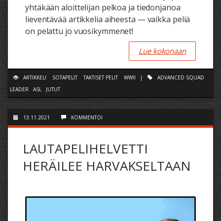
yhtäkään aloittelijan pelkoa ja tiedonjanoa
lieventävää artikkelia aiheesta — vaikka peliä
on pelattu jo vuosikymmenet!
Lue kokonaan
ARTIKKELI
SOTAPELIT
TAKTISET PELIT
WWII
|
ADVANCED SQUAD
LEADER
ASL
JUTUT
13.11.2021
KOMMENTOI
LAUTAPELIHELVETTI
HERÄILEE HARVAKSELTAAN