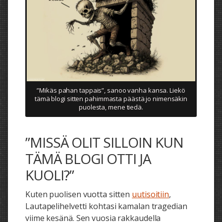
”Mikäs pahan tappais”, sanoo vanha kansa. Liekö
tämä blogi sitten pahimmasta päästä jo nimensäkin
puolesta, mene tiedä.
”MISSÄ OLIT SILLOIN KUN
TÄMÄ BLOGI OTTI JA
KUOLI?”
Kuten puolisen vuotta sitten
uutisoitiin
,
Lautapelihelvetti kohtasi kamalan tragedian
viime kesänä. Sen vuosia rakkaudella