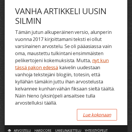
VANHA ARTIKKELI UUSIN
SILMIN
Tämän jutun alkuperäinen versio, alunperin
vuonna 2017 kirjoittamani teksti ei ollut
varsinainen arvostelu. Se oli pääasiassa vain
oma, maustettu tulkintani ensimmäisten
pelikertojeni kokemuksista. Mutta,
nyt kun
tässä pakon edessä
kaivelin uudestaan
vanhoja tekstejäni blogiin, totesin, että
kyllähän tämäkin juttu ihan arvostelusta
kelvannee kunhan vähän fiksaan sieltä täältä.
Näin hieno (yksin)peli ansaitsee tulla
arvostelluksi täällä.
Lue kokonaan
ARVOSTELU
HARDCORE
UKKELINASETTELU
YHTEISTYÖPELIT