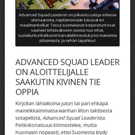
Advanced Squad Leaderiin on julkaistu satoja erilaisia
skenaarioita, näyttämöinään lukuisat eri
maailmankolkat. Tässä suomalaiset korpisoturit ovat
saaneet tehtäväkseen siivota nuo inhat,
suolakurkunkatkuiset karvalakkineukut pois maisemia
pilaamasta. Ja sehän tapahtuu!
ADVANCED SQUAD LEADER
ON ALOITTELIJALLE
SAAKUTIN KIVINEN TIE
OPPIA
Kirjoitan lähiaikoina jutun tai pari ehkäpä
maineikkaimmasta wanhan liiton taktisesta
sotapelistä,
Advanced Squad Leaderista.
Pelikokonaisuus kiinnostelee, mutta
huomasin nopeasti, ettei Suomesta löydy