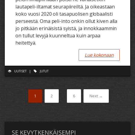
lautapeli-iltamat seurapiireiltä. Ja oikeastaan
koko vuosi 2020 oli tasapuolisen globaalisti
perseestä. Oma peli-into onkin ollut kiven alla
jo pitkään erinäisistä syistä, ja innokkaammin
on tullut levyjä kuunneltua kuin arpaa
heitettyä.
Lue kokonaan
UUTISET
|
JUTUT
1
2
…
6
Next →
SE KEVYTKENKÄISEMPI