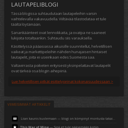
LAUTAPELIBLOGI
Tässä blogissa suhtaudutaan lautapeleihin varsin
vaihtelevalla vakavuudella. Viiltävää tilastodataa et tule
täältä löytämään.
Sanankäänteet ovat lennokkaita, ja ovatpa ne saaneet
lukijoita totaltaankin. Suhtaudu siis varauksella.
Käsittelyssä pääasiassa aikuisille suunnitellut, helvetillisen
vaikeat ja markettipeleihin nähden hunajaisen hintaiset
lautapelit, joita ei useinkaan edes Suomesta saa.
Valtavirrasta poiketen erityisesti yksinpelattavat lautapelit
ovat tärkeä osa blogin aihepiiriä.
Lue helvetillisen pitkät esittelyjorinat kokonaisuudessaan >
VIIMEISIMMÄT ARTIKKELIT
Liian kaunis kuolemaan — blogi on kömpinyt montusta takaisin
This War of Mine
— Sinä et tule pääsemään kotiin