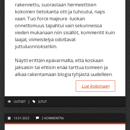
rakennettu, suorastaan hermeettisen
kokoinen tietokanta otti ja tuhoutui, naps
vaan. Tuo force majeure -luokan
onnettomuus tapahtui vain sekunneissa
vieden mukanaan niin sisällöt, kommentit kuin
laajat, viimeistelyä odottavat
juttuluonnoksetkin.
Näytti erittäin epävarmalta, että koskaan
jaksaisin tai ehtisin enää tarttua toimeen ja
alkaa rakentamaan blogia tyhjästä uudelleen.
Lue kokonaan
UUTISET
|
JUTUT
13.01.2023
2 KOMMENTTIA