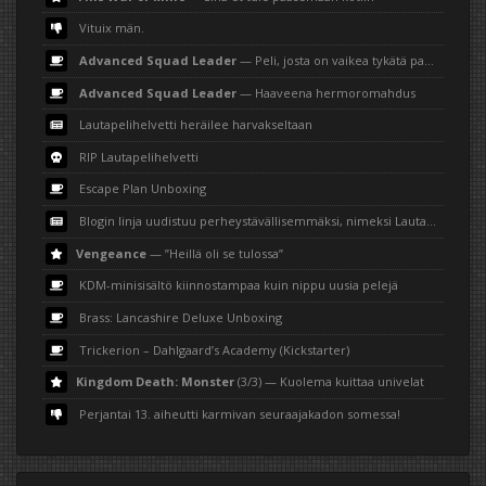
Vituix män.
Advanced Squad Leader
— Peli, josta on vaikea tykätä paperilla
Advanced Squad Leader
— Haaveena hermoromahdus
Lautapelihelvetti heräilee harvakseltaan
RIP Lautapelihelvetti
Escape Plan Unboxing
Blogin linja uudistuu perheystävällisemmäksi, nimeksi Lautapelihemmetti
Vengeance
— ”Heillä oli se tulossa”
KDM-minisisältö kiinnostampaa kuin nippu uusia pelejä
Brass: Lancashire Deluxe Unboxing
Trickerion – Dahlgaard’s Academy (Kickstarter)
Kingdom Death: Monster
(3/3) — Kuolema kuittaa univelat
Perjantai 13. aiheutti karmivan seuraajakadon somessa!