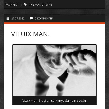
YKSINPELIT
|
THIS WAR OF MINE
27.07.2022
2 KOMMENTTIA
VITUIX MÄN.
Vituix män. Blogi on särkynyt. Samoin sydän.