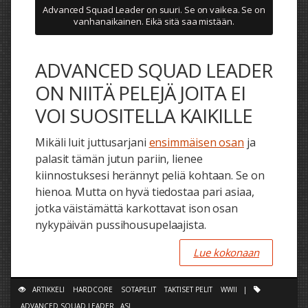
Advanced Squad Leader on suuri. Se on vaikea. Se on
vanhanaikainen. Eikä sitä saa mistään.
ADVANCED SQUAD LEADER
ON NIITÄ PELEJÄ JOITA EI
VOI SUOSITELLA KAIKILLE
Mikäli luit juttusarjani
ensimmäisen osan
ja
palasit tämän jutun pariin, lienee
kiinnostuksesi herännyt peliä kohtaan. Se on
hienoa. Mutta on hyvä tiedostaa pari asiaa,
jotka väistämättä karkottavat ison osan
nykypäivän pussihousupelaajista.
Lue kokonaan
ARTIKKELI
HARDCORE
SOTAPELIT
TAKTISET PELIT
WWII
|
ADVANCED SQUAD LEADER
ASL