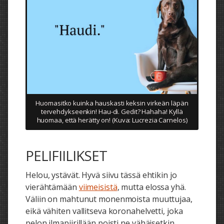
Huomasitko kuinka hauskasti keksin virkeän läpän
tervehdykseenkin! Hau-di. Gedit? Hahaha! Kyllä
huomaa, että herätty on! (Kuva: Lucrezia Carnelos)
PELIFIILIKSET
Helou, ystävät. Hyvä siivu tässä ehtikin jo
vierähtämään
viimeisistä
, mutta elossa yhä.
Väliin on mahtunut monenmoista muuttujaa,
eikä vähiten vallitseva koronahelvetti, joka
pelon ilmapiirillään poisti ne vähäisetkin