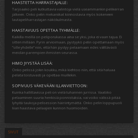
HAASTETTA HARRASTAJALLE:
Tarjoaako peli kutkuttavia valintoja vielä useammankin pelikerran
jälkeen. Onko pelin mekaniikat kiinnostavia myös kokeneen
lautapeliharrastajan näkökulmasta.
HAASTAVUUS OPETTAA TYHMÄLLE:
Kaikilla meillä on peliporukassa aina se yksi, joka ei vaan tajua. Ei
sitten millään. Pyrin arvioimaan, pystyykö pelin opettamaan myös
”sille yhdelle” niin, että hän pystyy pelaamaan edes välttävästi
meidän parempien ihmisten seurassa.
HIMO JYYSTÄÄ LISÄÄ:
Onko pelissä jokin koukku, mikä kiehtoo niin, että sitä haluaa
pelata toistuvasti ja opettaa muillekin.
SOPIVUUS VÄKEVÄÄN ILLANVIETTOON:
Kuinka hallittavissa peli on vielä tuhannen jurrissa. Vaatiiko
pelaaminen suuria henkisiä ponnistuksia, vai voiko välissä pitää
lyhyitä taukoja pelisession häiriintymättä. Onko pelin loppupuoli
liian haastava pelaajien kunnon huomioiden.
SIVUT