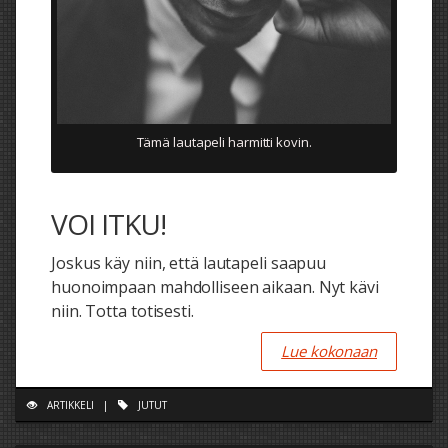
Tämä lautapeli harmitti kovin.
VOI ITKU!
Joskus käy niin, että lautapeli saapuu
huonoimpaan mahdolliseen aikaan. Nyt kävi
niin. Totta totisesti.
Lue kokonaan
ARTIKKELI
|
JUTUT