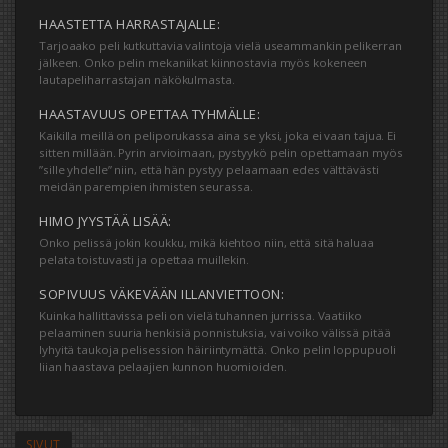
HAASTETTA HARRASTAJALLE:
Tarjoaako peli kutkuttavia valintoja vielä useammankin pelikerran
jälkeen. Onko pelin mekaniikat kiinnostavia myös kokeneen
lautapeliharrastajan näkökulmasta.
HAASTAVUUS OPETTAA TYHMÄLLE:
Kaikilla meillä on peliporukassa aina se yksi, joka ei vaan tajua. Ei
sitten millään. Pyrin arvioimaan, pystyykö pelin opettamaan myös
”sille yhdelle” niin, että hän pystyy pelaamaan edes välttävästi
meidän parempien ihmisten seurassa.
HIMO JYYSTÄÄ LISÄÄ:
Onko pelissä jokin koukku, mikä kiehtoo niin, että sitä haluaa
pelata toistuvasti ja opettaa muillekin.
SOPIVUUS VÄKEVÄÄN ILLANVIETTOON:
Kuinka hallittavissa peli on vielä tuhannen jurrissa. Vaatiiko
pelaaminen suuria henkisiä ponnistuksia, vai voiko välissä pitää
lyhyitä taukoja pelisession häiriintymättä. Onko pelin loppupuoli
liian haastava pelaajien kunnon huomioiden.
SIVUT