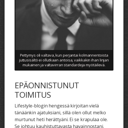
Pettymys oli valtava, kun perjantai kolmannentoista
juttusisältö ei ollutkaan antoisa, vaikkakin ihan linjan
mukainen ja valtavirran standardeja myötäilevä.
EPÄONNISTUNUT
TOIMITUS
Lifestyle-blogin hengessä kirjoitan vielä
tänäänkin ajatuksiani, sillä olen ollut melko
murtunut heti herättyäni. Ei se krapulaa ole.
Se johtuu kauhistuttavasta havainnostani.