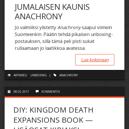
JUMALAISEN KAUNIS
ANACHRONY
Jo valmiiksi ylistetty
Anachrony
saapui viimein
Suomeenkin. Päätin tehdä pikaisen unboxing-
postauksen, sillä tämä peli pisti sukat
rullaamaan jo laatikkoa avatessa.
Lue kokonaan
ARTIKKELI
UNBOXING
|
ANACHRONY
08.02.2017
KOMMENTOI
DIY: KINGDOM DEATH
EXPANSIONS BOOK —