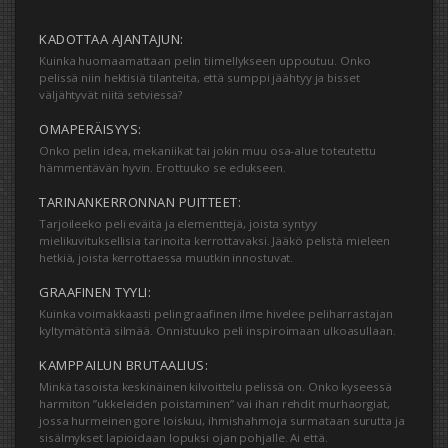
KADOTTAA AJANTAJUN:
Kuinka huomaamattaan pelin tiimellykseen uppoutuu. Onko
pelissä niin hektisiä tilanteita, että sumppi jäähtyy ja bisset
väljähtyvät niitä setviessä?
OMAPERÄISYYS:
Onko pelin idea, mekaniikat tai jokin muu osa-alue toteutettu
hämmentävän hyvin. Erottuuko se edukseen.
TARINANKERRONNAN PUITTEET:
Tarjoileeko peli eväitä ja elementtejä, joista syntyy
mielikuvituksellisia tarinoita kerrottavaksi. Jääkö pelistä mieleen
hetkiä, joista kerrottaessa muutkin innostuvat.
GRAAFINEN TYYLI:
Kuinka voimakkaasti pelin graafinen ilme hivelee peliharrastajan
kyltymätöntä silmää. Onnistuuko peli inspiroimaan ulkoasullaan.
KAMPPAILUN BRUTAALIUS:
Minkä tasoista keskinäinen kilvoittelu pelissä on. Onko kyseessä
harmiton ”ukkeleiden poistaminen” vai ihan rehdit murhaorgiat,
jossa hurmeinen gore loiskuu, ihmishahmoja surmataan surutta ja
sisälmykset lapioidaan lopuksi ojan pohjalle. Ai että.