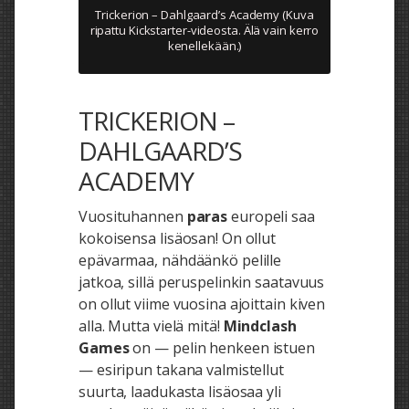
Trickerion – Dahlgaard’s Academy (Kuva
ripattu Kickstarter-videosta. Älä vain kerro
kenellekään.)
TRICKERION –
DAHLGAARD’S
ACADEMY
Vuosituhannen
paras
europeli saa
kokoisensa lisäosan! On ollut
epävarmaa, nähdäänkö pelille
jatkoa, sillä peruspelinkin saatavuus
on ollut viime vuosina ajoittain kiven
alla. Mutta vielä mitä!
Mindclash
Games
on — pelin henkeen istuen
— esiripun takana valmistellut
suurta, laadukasta lisäosaa yli