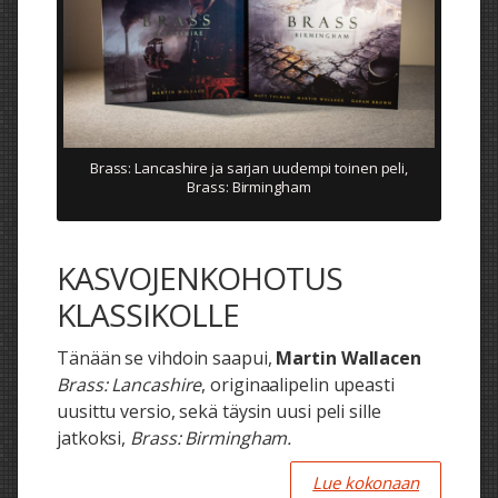
Brass: Lancashire ja sarjan uudempi toinen peli,
Brass: Birmingham
KASVOJENKOHOTUS
KLASSIKOLLE
Tänään se vihdoin saapui,
Martin Wallacen
Brass: Lancashire
, originaalipelin upeasti
uusittu versio, sekä täysin uusi peli sille
jatkoksi,
Brass: Birmingham.
Lue kokonaan