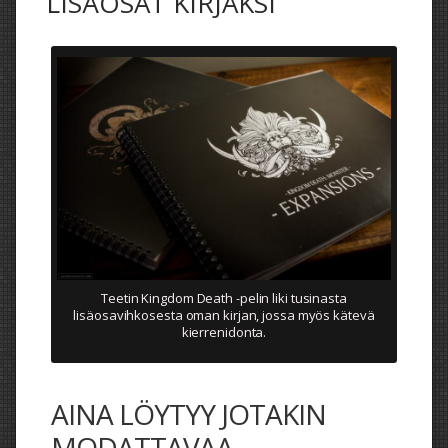
LISÄOSAT KIRJAKSI
Teetin Kingdom Death -pelin liki tusinasta
lisäosavihkosesta oman kirjan, jossa myös kätevä
kierrenidonta.
AINA LÖYTYY JOTAKIN
MODATTAVAA