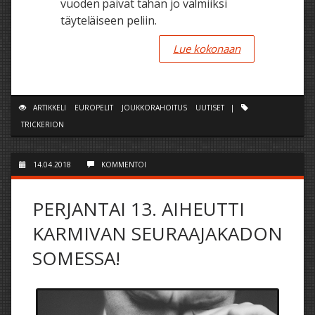
vuoden päivät tähän jo valmiiksi
täyteläiseen peliin.
Lue kokonaan
ARTIKKELI
EUROPELIT
JOUKKORAHOITUS
UUTISET
|
TRICKERION
14.04.2018
KOMMENTOI
PERJANTAI 13. AIHEUTTI
KARMIVAN SEURAAJAKADON
SOMESSA!