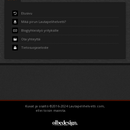
Etusivu
Mikä pirun Lautapelihelvetti?
Blogiyhteistyö yrityksille
Ota yhteyttä
Tietosuojaseloste
Kuvat ja sisältö ©2016-2024 Lautapelihelvetti.com,
ellei toisin mainita.
BoardGameHell.com