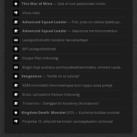
This War of Mine
— Sinä et tule pääsemään kotiin
Vituix män.
Advanced Squad Leader
— Peli, josta on vaikea tykätä paperilla
Advanced Squad Leader
— Haaveena hermoromahdus
Lautapelihelvetti heräilee harvakseltaan
RIP Lautapelihelvetti
Escape Plan Unboxing
Blogin linja uudistuu perheystävällisemmäksi, nimeksi Lautapelihemmetti
Vengeance
— ”Heillä oli se tulossa”
KDM-minisisältö kiinnostampaa kuin nippu uusia pelejä
Brass: Lancashire Deluxe Unboxing
Trickerion – Dahlgaard’s Academy (Kickstarter)
Kingdom Death: Monster
(3/3) — Kuolema kuittaa univelat
Perjantai 13. aiheutti karmivan seuraajakadon somessa!