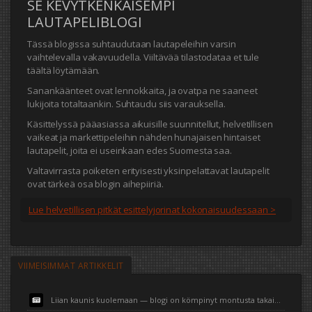
SE KEVYTKENKÄISEMPI
LAUTAPELIBLOGI
Tässä blogissa suhtaudutaan lautapeleihin varsin
vaihtelevalla vakavuudella. Viiltävää tilastodataa et tule
täältä löytämään.
Sanankäänteet ovat lennokkaita, ja ovatpa ne saaneet
lukijoita totaltaankin. Suhtaudu siis varauksella.
Käsittelyssä pääasiassa aikuisille suunnitellut, helvetillisen
vaikeat ja markettipeleihin nähden hunajaisen hintaiset
lautapelit, joita ei useinkaan edes Suomesta saa.
Valtavirrasta poiketen erityisesti yksinpelattavat lautapelit
ovat tärkeä osa blogin aihepiiriä.
Lue helvetillisen pitkät esittelyjorinat kokonaisuudessaan >
VIIMEISIMMÄT ARTIKKELIT
Liian kaunis kuolemaan — blogi on kömpinyt montusta takaisin