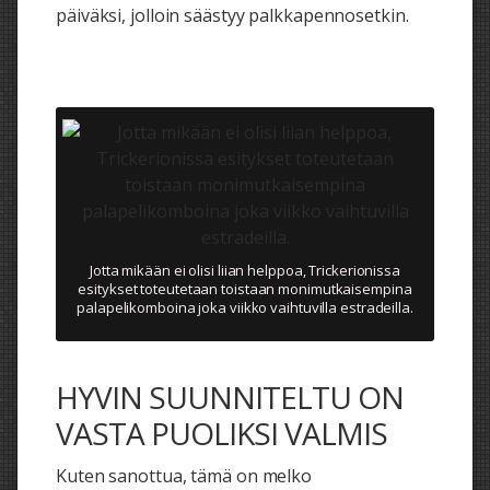
päiväksi, jolloin säästyy palkkapennosetkin.
Jotta mikään ei olisi liian helppoa, Trickerionissa
esitykset toteutetaan toistaan monimutkaisempina
palapelikomboina joka viikko vaihtuvilla estradeilla.
HYVIN SUUNNITELTU ON
VASTA PUOLIKSI VALMIS
Kuten sanottua, tämä on melko