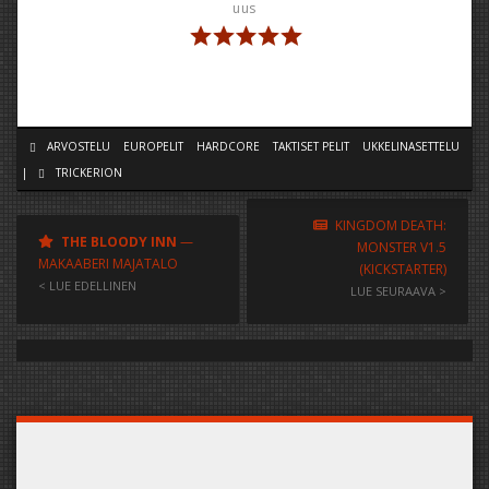
uus
ARVOSTELU
EUROPELIT
HARDCORE
TAKTISET PELIT
UKKELINASETTELU
|
TRICKERION
KINGDOM DEATH:
THE BLOODY INN
—
MONSTER V1.5
MAKAABERI MAJATALO
(KICKSTARTER)
< LUE EDELLINEN
LUE SEURAAVA >