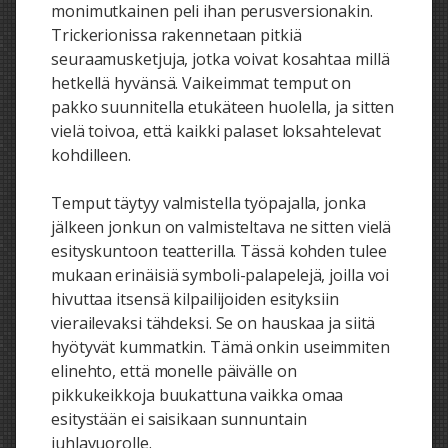
monimutkainen peli ihan perusversionakin.
Trickerionissa rakennetaan pitkiä
seuraamusketjuja, jotka voivat kosahtaa millä
hetkellä hyvänsä. Vaikeimmat temput on
pakko suunnitella etukäteen huolella, ja sitten
vielä toivoa, että kaikki palaset loksahtelevat
kohdilleen.
Temput täytyy valmistella työpajalla, jonka
jälkeen jonkun on valmisteltava ne sitten vielä
esityskuntoon teatterilla. Tässä kohden tulee
mukaan erinäisiä symboli-palapelejä, joilla voi
hivuttaa itsensä kilpailijoiden esityksiin
vierailevaksi tähdeksi. Se on hauskaa ja siitä
hyötyvät kummatkin. Tämä onkin useimmiten
elinehto, että monelle päivälle on
pikkukeikkoja buukattuna vaikka omaa
esitystään ei saisikaan sunnuntain
juhlavuorolle.