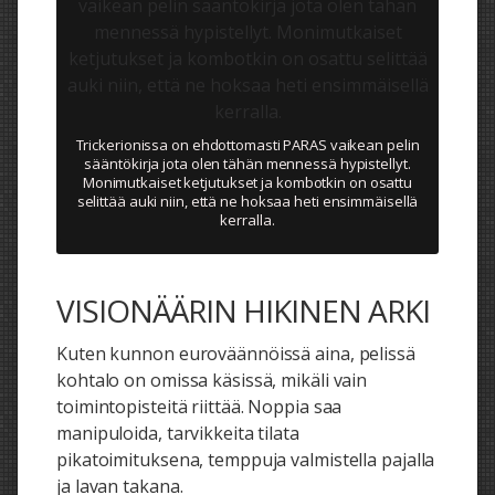
Trickerionissa on ehdottomasti PARAS vaikean pelin
sääntökirja jota olen tähän mennessä hypistellyt.
Monimutkaiset ketjutukset ja kombotkin on osattu
selittää auki niin, että ne hoksaa heti ensimmäisellä
kerralla.
VISIONÄÄRIN HIKINEN ARKI
Kuten kunnon euroväännöissä aina, pelissä
kohtalo on omissa käsissä, mikäli vain
toimintopisteitä riittää. Noppia saa
manipuloida, tarvikkeita tilata
pikatoimituksena, temppuja valmistella pajalla
ja lavan takana.