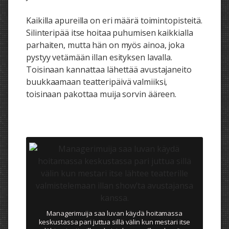
Kaikilla apureilla on eri määrä toimintopisteitä.
Silinteripää itse hoitaa puhumisen kaikkialla
parhaiten, mutta hän on myös ainoa, joka
pystyy vetämään illan esityksen lavalla.
Toisinaan kannattaa lähettää avustajaneito
buukkaamaan teatteripäivä valmiiksi,
toisinaan pakottaa muija sorvin ääreen.
Managerimuija saa luvan käydä hoitamassa
keskustassa pari juttua sillä välin kun mestari itse