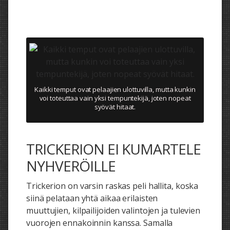
Kaikki temput ovat pelaajien ulottuvilla, mutta kunkin
voi toteuttaa vain yksi tempuntekijä, joten nopeat
syövät hitaat.
TRICKERION EI KUMARTELE
NYHVERÖILLE
Trickerion on varsin raskas peli hallita, koska
siinä pelataan yhtä aikaa erilaisten
muuttujien, kilpailijoiden valintojen ja tulevien
vuorojen ennakoinnin kanssa. Samalla