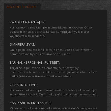
ARVIOINTIPERUSTEET
KADOTTAA AJANTAJUN:
Kuinka huomaamattaan pelin tiimellykseen uppoutuu. Onko
pelissä niin hektisiä tilanteita, että sumppi jäähtyy ja bisset
väljähtyvät niitä setviessä?
OMAPERÄISYYS:
Onko pelin idea, mekaniikat tai jokin muu osa-alue toteutettu
hämmentävän hyvin. Erottuuko se edukseen.
TARINANKERRONNAN PUITTEET:
Tarjoileeko peli eväitä ja elementtejä, joista syntyy
mielikuvituksellisia tarinoita kerrottavaksi. Jääkö pelistä mieleen
hetkiä, joista kerrottaessa muutkin innostuvat.
GRAAFINEN TYYLI:
Kuinka voimakkaasti pelin graafinen ilme hivelee peliharrastajan
kyltymätöntä silmää. Onnistuuko peli inspiroimaan ulkoasullaan.
KAMPPAILUN BRUTAALIUS:
Minkä tasoista keskinäinen kilvoittelu pelissä on. Onko kyseessä