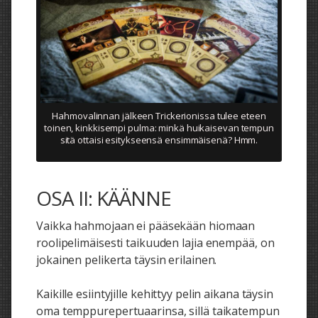
Hahmovalinnan jälkeen Trickerionissa tulee eteen
toinen, kinkkisempi pulma: minkä huikaisevan tempun
sitä ottaisi esitykseensä ensimmäisenä? Hmm.
OSA II: KÄÄNNE
Vaikka hahmojaan ei pääsekään hiomaan
roolipelimäisesti taikuuden lajia enempää, on
jokainen pelikerta täysin erilainen.
Kaikille esiintyjille kehittyy pelin aikana täysin
oma temppurepertuaarinsa, sillä taikatempun