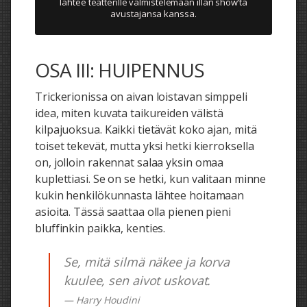
lähtee teatterille valmistelemaan illan show’ta
avustajansa kanssa.
OSA III: HUIPENNUS
Trickerionissa on aivan loistavan simppeli
idea, miten kuvata taikureiden välistä
kilpajuoksua. Kaikki tietävät koko ajan, mitä
toiset tekevät, mutta yksi hetki kierroksella
on, jolloin rakennat salaa yksin omaa
kuplettiasi. Se on se hetki, kun valitaan minne
kukin henkilökunnasta lähtee hoitamaan
asioita. Tässä saattaa olla pienen pieni
bluffinkin paikka, kenties.
Se, mitä silmä näkee ja korva
kuulee, sen aivot uskovat.
— Harry Houdini