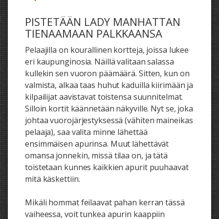
PISTETÄÄN LADY MANHATTAN
TIENAAMAAN PALKKAANSA
Pelaajilla on kourallinen kortteja, joissa lukee
eri kaupunginosia. Näillä valitaan salassa
kullekin sen vuoron päämäärä. Sitten, kun on
valmista, alkaa taas huhut kaduilla kiirimään ja
kilpailijat aavistavat toistensa suunnitelmat.
Silloin kortit käännetään näkyville. Nyt se, joka
johtaa vuorojärjestyksessä (vähiten maineikas
pelaaja), saa valita minne lähettää
ensimmäisen apurinsa. Muut lähettävät
omansa jonnekin, missä tilaa on, ja tätä
toistetaan kunnes kaikkien apurit puuhaavat
mitä käskettiin.
Mikäli hommat feilaavat pahan kerran tässä
vaiheessa, voit tunkea apurin kaappiin