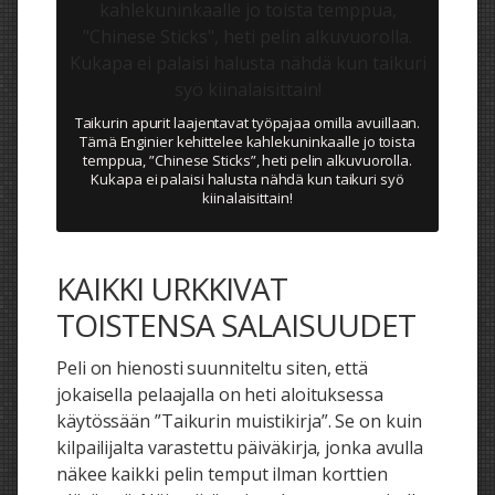
Taikurin apurit laajentavat työpajaa omilla avuillaan.
Tämä Enginier kehittelee kahlekuninkaalle jo toista
temppua, ”Chinese Sticks”, heti pelin alkuvuorolla.
Kukapa ei palaisi halusta nähdä kun taikuri syö
kiinalaisittain!
KAIKKI URKKIVAT
TOISTENSA SALAISUUDET
Peli on hienosti suunniteltu siten, että
jokaisella pelaajalla on heti aloituksessa
käytössään ”Taikurin muistikirja”. Se on kuin
kilpailijalta varastettu päiväkirja, jonka avulla
näkee kaikki pelin temput ilman korttien