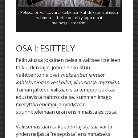
Pelissä on valittavana kaikkiaan kahdeksan valmista
hahmoa — heille on tehty jopa omat
mainosjulisteetkin!
OSA I: ESITTELY
Pelin alussa jokainen pelaaja valitsee itselleen
taikuuden lajin, johon erikoistuu.
Vaihtoehtoina ovat
mekaaniset laitteet
,
kahlekuningas-venkoilut
,
illuusiot
ja
mystiikka
.
Tämän jälkeen valitaan sitä temppuluokkaa
edustavista hahmoista se, kumman imago
miellyttää enempi ja ryhdytään
suunnittelemaan uran ensimmäistä esitystä.
Valitsemastaan taikuuden lajista saa valita
yhden neljästä ”reseptistä” ensimmäiseksi