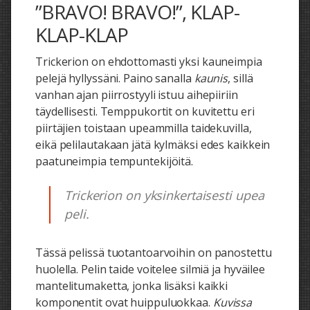
”BRAVO! BRAVO!”, KLAP-
KLAP-KLAP
Trickerion on ehdottomasti yksi kauneimpia
pelejä hyllyssäni. Paino sanalla
kaunis
, sillä
vanhan ajan piirrostyyli istuu aihepiiriin
täydellisesti. Temppukortit on kuvitettu eri
piirtäjien toistaan upeammilla taidekuvilla,
eikä pelilautakaan jätä kylmäksi edes kaikkein
paatuneimpia tempuntekijöitä.
Trickerion on yksinkertaisesti upea
peli.
Tässä pelissä tuotantoarvoihin on panostettu
huolella. Pelin taide voitelee silmiä ja hyväilee
mantelitumaketta, jonka lisäksi kaikki
komponentit ovat huippuluokkaa.
Kuvissa