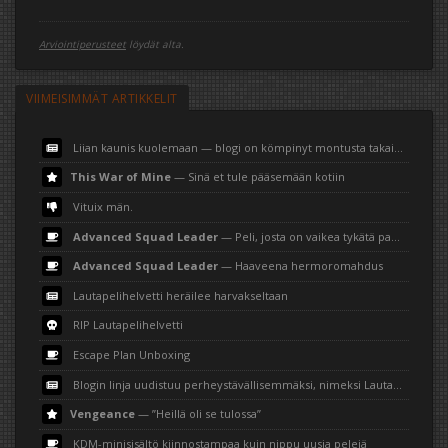
Arviointiperusteet
löydät alta.
VIIMEISIMMÄT ARTIKKELIT
Liian kaunis kuolemaan — blogi on kömpinyt montusta takaisin
This War of Mine
— Sinä et tule pääsemään kotiin
Vituix män.
Advanced Squad Leader
— Peli, josta on vaikea tykätä paperilla
Advanced Squad Leader
— Haaveena hermoromahdus
Lautapelihelvetti heräilee harvakseltaan
RIP Lautapelihelvetti
Escape Plan Unboxing
Blogin linja uudistuu perheystävällisemmäksi, nimeksi Lautapelihemmetti
Vengeance
— ”Heillä oli se tulossa”
KDM-minisisältö kiinnostampaa kuin nippu uusia pelejä