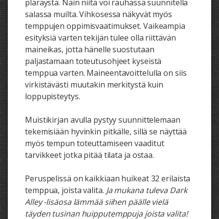
pläräystä. Näin niitä voi rauhassa suunnitella
salassa muilta. Vihkosessa näkyvät myös
temppujen oppimisvaatimukset. Vaikeampia
esityksiä varten tekijän tulee olla riittävän
maineikas, jotta hänelle suostutaan
paljastamaan toteutusohjeet kyseistä
temppua varten. Maineentavoittelulla on siis
virkistävästi muutakin merkitystä kuin
loppupisteytys.
Muistikirjan avulla pystyy suunnittelemaan
tekemisiään hyvinkin pitkälle, sillä se näyttää
myös tempun toteuttamiseen vaaditut
tarvikkeet jotka pitää tilata ja ostaa.
Peruspelissä on kaikkiaan huikeat 32 erilaista
temppua, joista valita.
Ja mukana tuleva Dark
Alley -lisäosa lämmää siihen päälle vielä
täyden tusinan huipputemppuja joista valita!