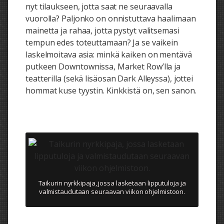
nyt tilaukseen, jotta saat ne seuraavalla
vuorolla? Paljonko on onnistuttava haalimaan
mainetta ja rahaa, jotta pystyt valitsemasi
tempun edes toteuttamaan? Ja se vaikein
laskelmoitava asia: minkä kaiken on mentävä
putkeen Downtownissa, Market Row’lla ja
teatterilla (sekä lisäosan Dark Alleyssa), jottei
hommat kuse tyystin. Kinkkistä on, sen sanon.
Taikurin nyrkkipaja, jossa lasketaan lipputuloja ja
valmistaudutaan seuraavan viikon ohjelmistoon.