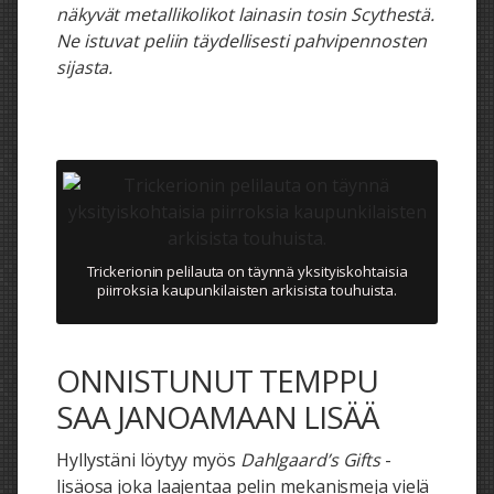
näkyvät metallikolikot lainasin tosin Scythestä.
Ne istuvat peliin täydellisesti pahvipennosten
sijasta.
Trickerionin pelilauta on täynnä yksityiskohtaisia
piirroksia kaupunkilaisten arkisista touhuista.
ONNISTUNUT TEMPPU
SAA JANOAMAAN LISÄÄ
Hyllystäni löytyy myös
Dahlgaard’s Gifts
-
lisäosa joka laajentaa pelin mekanismeja vielä