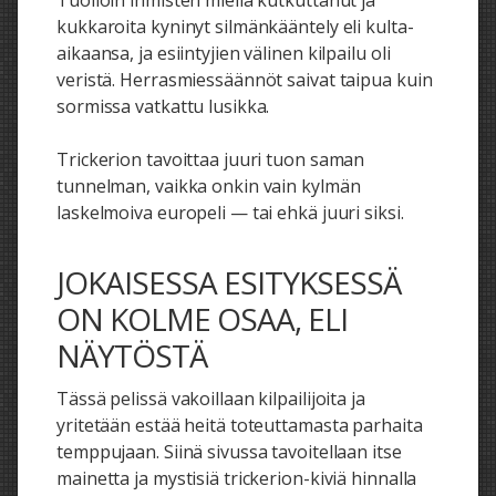
Tuolloin ihmisten mieliä kutkuttanut ja
kukkaroita kyninyt silmänkääntely eli kulta-
aikaansa, ja esiintyjien välinen kilpailu oli
veristä. Herrasmiessäännöt saivat taipua kuin
sormissa vatkattu lusikka.
Trickerion tavoittaa juuri tuon saman
tunnelman, vaikka onkin vain kylmän
laskelmoiva europeli — tai ehkä juuri siksi.
JOKAISESSA ESITYKSESSÄ
ON KOLME OSAA, ELI
NÄYTÖSTÄ
Tässä pelissä vakoillaan kilpailijoita ja
yritetään estää heitä toteuttamasta parhaita
temppujaan. Siinä sivussa tavoitellaan itse
mainetta ja mystisiä trickerion-kiviä hinnalla