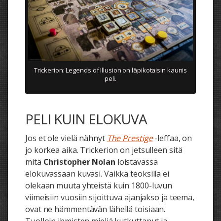
Trickerion: Legends of Illusion on läpikotaisin kaunis
peli.
PELI KUIN ELOKUVA
Jos et ole vielä nähnyt
The Prestige
-leffaa, on
jo korkea aika. Trickerion on jetsulleen sitä
mitä
Christopher Nolan
loistavassa
elokuvassaan kuvasi. Vaikka teoksilla ei
olekaan muuta yhteistä kuin 1800-luvun
viimeisiin vuosiin sijoittuva ajanjakso ja teema,
ovat ne hämmentävän lähellä toisiaan.