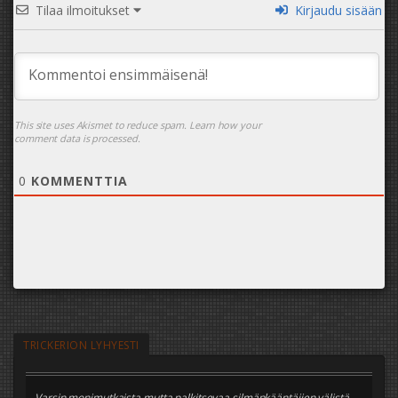
Tilaa ilmoitukset
Kirjaudu sisään
This site uses Akismet to reduce spam.
Learn how your
comment data is processed.
0
KOMMENTTIA
TRICKERION LYHYESTI
Varsin monimutkaista mutta palkitsevaa silmänkääntäjien välistä