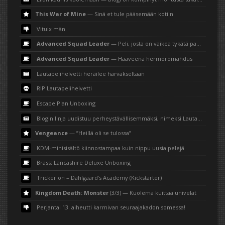
This War of Mine
— Sinä et tule pääsemään kotiin
Vituix män.
Advanced Squad Leader
— Peli, josta on vaikea tykätä paperilla
Advanced Squad Leader
— Haaveena hermoromahdus
Lautapelihelvetti heräilee harvakseltaan
RIP Lautapelihelvetti
Escape Plan Unboxing
Blogin linja uudistuu perheystävällisemmäksi, nimeksi Lautapelihemmetti
Vengeance
— ”Heillä oli se tulossa”
KDM-minisisältö kiinnostampaa kuin nippu uusia pelejä
Brass: Lancashire Deluxe Unboxing
Trickerion – Dahlgaard’s Academy (Kickstarter)
Kingdom Death: Monster
(3/3) — Kuolema kuittaa univelat
Perjantai 13. aiheutti karmivan seuraajakadon somessa!