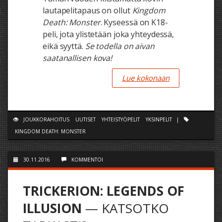
lautapelitapaus on ollut
Kingdom
Death: Monster
. Kyseessä on K18-
peli, jota ylistetään joka yhteydessä,
eikä syyttä.
Se todella on aivan
saatanallisen kova!
Lue kokonaan
JOUKKORAHOITUS
UUTISET
YHTEISTYÖPELIT
YKSINPELIT
|
KINGDOM DEATH: MONSTER
30.11.2016
KOMMENTOI
TRICKERION: LEGENDS OF
ILLUSION
— KATSOTKO