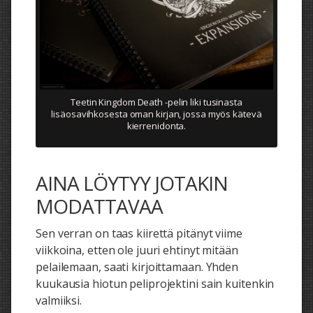
Teetin Kingdom Death -pelin liki tusinasta
lisäosavihkosesta oman kirjan, jossa myös kätevä
kierrenidonta.
AINA LÖYTYY JOTAKIN
MODATTAVAA
Sen verran on taas kiirettä pitänyt viime
viikkoina, etten ole juuri ehtinyt mitään
pelailemaan, saati kirjoittamaan. Yhden
kuukausia hiotun peliprojektini sain kuitenkin
valmiiksi.