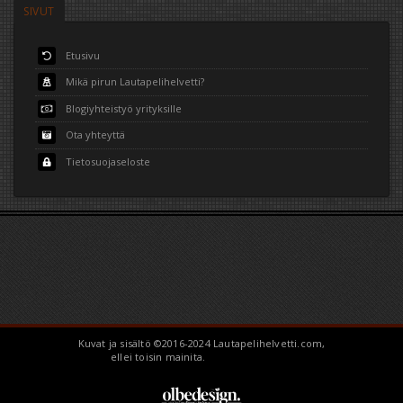
SIVUT
Etusivu
Mikä pirun Lautapelihelvetti?
Blogiyhteistyö yrityksille
Ota yhteyttä
Tietosuojaseloste
Kuvat ja sisältö ©2016-2024 Lautapelihelvetti.com,
ellei toisin mainita.
BoardGameHell.com