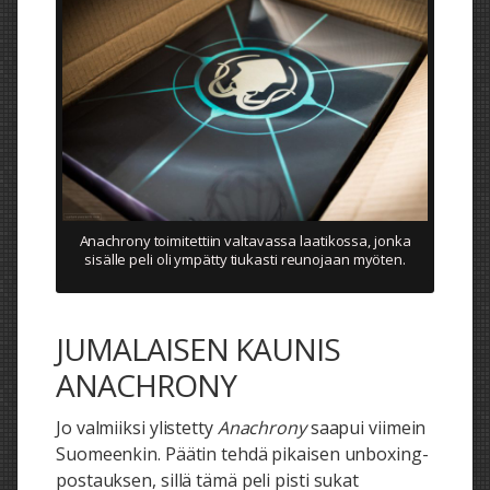
Anachrony toimitettiin valtavassa laatikossa, jonka
sisälle peli oli ympätty tiukasti reunojaan myöten.
JUMALAISEN KAUNIS
ANACHRONY
Jo valmiiksi ylistetty
Anachrony
saapui viimein
Suomeenkin. Päätin tehdä pikaisen unboxing-
postauksen, sillä tämä peli pisti sukat