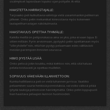
sisälmykset lapioidaan lopuksi ojan pohjalle. Ai että.
HAASTETTA HARRASTAJALLE:
Tarjoaako peli kutkuttavia valintoja vielä useammankin pelikerran
jälkeen. Onko pelin mekaniikat kiinnostavia myös kokeneen
lautapeliharrastajan näkökulmasta.
HAASTAVUUS OPETTAA TYHMÄLLE:
Kaikilla meillä on peliporukassa aina se yksi, joka ei vaan tajua. Ei
sitten millään. Pyrin arvioimaan, pystyykö pelin opettamaan myös
”sille yhdelle” niin, että hän pystyy pelaamaan edes välttävästi
meidän parempien ihmisten seurassa.
HIMO JYYSTÄÄ LISÄÄ:
Onko pelissä jokin koukku, mikä kiehtoo niin, että sitä haluaa
pelata toistuvasti ja opettaa muillekin.
SOPIVUUS VÄKEVÄÄN ILLANVIETTOON:
Kuinka hallittavissa peli on vielä tuhannen jurrissa. Vaatiiko
pelaaminen suuria henkisiä ponnistuksia, vai voiko välissä pitää
lyhyitä taukoja pelisession häiriintymättä. Onko pelin loppupuoli
liian haastava pelaajien kunnon huomioiden.