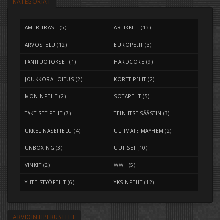
KATEGORIAT
AMERITRASH
(5)
ARTIKKELI
(13)
ARVOSTELU
(12)
EUROPELIT
(3)
FANITUOTOKSET
(1)
HARDCORE
(9)
JOUKKORAHOITUS
(2)
KORTTIPELIT
(2)
MONINPELIT
(2)
SOTAPELIT
(5)
TAKTISET PELIT
(7)
TEIN-ITSE-SÄÄSTIN
(3)
UKKELINASETTELU
(4)
ULTIMATE MAYHEM
(2)
UNBOXING
(3)
UUTISET
(10)
VINKIT
(2)
WWII
(5)
YHTEISTYÖPELIT
(6)
YKSINPELIT
(12)
ARVIOINTIPERUSTEET