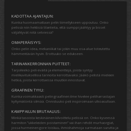
KADOTTAA AJANTAJUN:
Kuinka huomaamattaan pelin tiimellykseen uppoutuu. Onko
pelissä niin hektisiä tilanteita, että sumppi jäähtyy ja bisset
väljähtyvät niitä setviessä?
OMAPERÄISYYS:
Onko pelin idea, mekaniikat tai jokin muu osa-alue toteutettu
hämmentävän hyvin. Erottuuko se edukseen.
TARINANKERRONNAN PUITTEET:
Tarjoileeko peli eväitä ja elementtejä, joista syntyy
mielikuvituksellisia tarinoita kerrottavaksi. Jääkö pelistä mieleen
hetkiä, joista kerrottaessa muutkin innostuvat.
GRAAFINEN TYYLI:
Kuinka voimakkaasti pelin graafinen ilme hivelee peliharrastajan
kyltymätöntä silmää. Onnistuuko peli inspiroimaan ulkoasullaan.
KAMPPAILUN BRUTAALIUS:
Minkä tasoista keskinäinen kilvoittelu pelissä on. Onko kyseessä
harmiton ”ukkeleiden poistaminen” vai ihan rehdit murhaorgiat,
jossa hurmeinen gore loiskuu, ihmishahmoja surmataan surutta ja