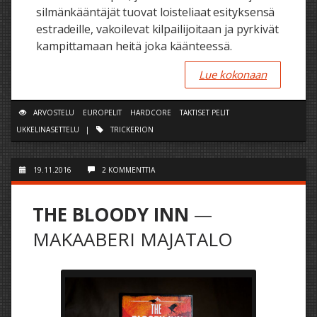
silmänkääntäjät tuovat loisteliaat esityksensä
estradeille, vakoilevat kilpailijoitaan ja pyrkivät
kampittamaan heitä joka käänteessä.
Lue kokonaan
ARVOSTELU
EUROPELIT
HARDCORE
TAKTISET PELIT
UKKELINASETTELU
|
TRICKERION
19.11.2016
2 KOMMENTTIA
THE BLOODY INN
—
MAKAABERI MAJATALO