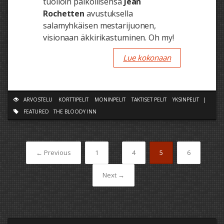
tuolloin palkollisensa
Jean
Rochetten
avustuksella
salamyhkäisen mestarijuonen,
visionaan äkkirikastuminen. Oh my!
Lue kokonaan
ARVOSTELU
KORTTIPELIT
MONINPELIT
TAKTISET PELIT
YKSINPELIT
|
FEATURED
THE BLOODY INN
← Previous
1
…
4
5
6
Next →