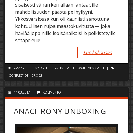
sisäisesti vähän kerrallaan, antaa sille
mahdollisuuden päästä pelihyllyyni.
Ykkösversiossa kun oli kauniisti sanottuna
kohtuullisen rujoa maastokuvitusta — joka
häviää jopa niille isoisänaikaisille pelkistetyille
sotapeleille.
Lue kokonaan
ARVOSTELU
SOTAPELIT
TAKTISET PELIT
WWII
YKSINPELIT
|
CONFLICT OF HEROES
11.03.2017
KOMMENTOI
ANACHRONY UNBOXING