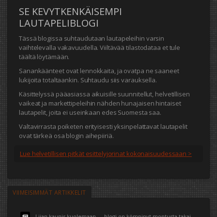
SE KEVYTKENKÄISEMPI
LAUTAPELIBLOGI
Tässä blogissa suhtaudutaan lautapeleihin varsin
vaihtelevalla vakavuudella. Viiltävää tilastodataa et tule
täältä löytämään.
Sanankäänteet ovat lennokkaita, ja ovatpa ne saaneet
lukijoita totaltaankin. Suhtaudu siis varauksella.
Käsittelyssä pääasiassa aikuisille suunnitellut, helvetillisen
vaikeat ja markettipeleihin nähden hunajaisen hintaiset
lautapelit, joita ei useinkaan edes Suomesta saa.
Valtavirrasta poiketen erityisesti yksinpelattavat lautapelit
ovat tärkeä osa blogin aihepiiriä.
Lue helvetillisen pitkät esittelyjorinat kokonaisuudessaan >
VIIMEISIMMÄT ARTIKKELIT
Liian kaunis kuolemaan — blogi on kömpinyt montusta takaisin