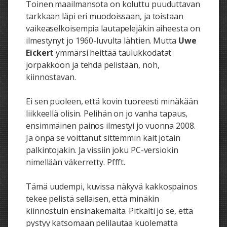
Toinen maailmansota on koluttu puuduttavan
tarkkaan läpi eri muodoissaan, ja toistaan
vaikeaselkoisempia lautapelejäkin aiheesta on
ilmestynyt jo 1960-luvulta lähtien. Mutta
Uwe
Eickert
ymmärsi heittää taulukkodatat
jorpakkoon ja tehdä pelistään, noh,
kiinnostavan.
Ei sen puoleen, että kovin tuoreesti minäkään
liikkeellä olisin. Pelihän on jo vanha tapaus,
ensimmäinen painos ilmestyi jo vuonna 2008.
Ja onpa se voittanut sittemmin kait jotain
palkintojakin. Ja vissiin joku PC-versiokin
nimellään väkerretty. Pffft.
Tämä uudempi, kuvissa näkyvä kakkospainos
tekee pelistä sellaisen, että minäkin
kiinnostuin ensinäkemältä. Pitkälti jo se, että
pystyy katsomaan pelilautaa kuolematta