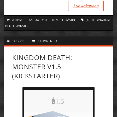
Lue kokonaan
ARTIKKELI
FANITUOTOKSET
TEIN-ITSE-SÄÄSTIN
|
JUTUT
KINGDOM
DEATH: MONSTER
14.12.2016
3 KOMMENTTIA
KINGDOM DEATH:
MONSTER V1.5
(KICKSTARTER)